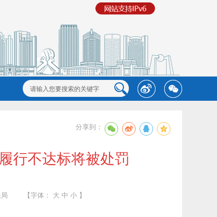
分享到：
或履行不达标将被处罚
法局
【字体：
大
中
小
】