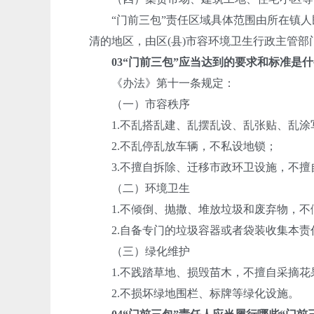
“门前三包”责任区域具体范围由所在镇人
清的地区，由区
(
县
)
市容环境卫生行政主管部
03
“门前三包”应当达到的要求和标准是
《办法》第十一条规定：
（一）市容秩序
1.
不乱搭乱建、乱摆乱设、乱张贴、乱涂
2.
不乱停乱放车辆，不私设地锁；
3.
不擅自拆除、迁移市政环卫设施，不擅
（二）环境卫生
1.
不倾倒、抛撒、堆放垃圾和废弃物，不
2.
自备专门的垃圾容器或者袋装收集本责
（三）绿化维护
1.
不践踏草地、损毁苗木，不擅自采摘花
2.
不损坏绿地围栏、标牌等绿化设施。