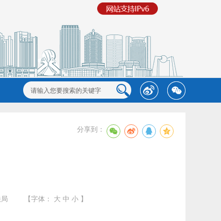
分享到：
法局
【字体：
大
中
小
】