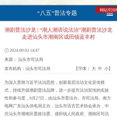
“八五”普法专题
您现在所在的位置 :
首页
>
“八五”普法
>
“八五”普法
>
普法动态
潮剧普法沙龙 | “潮人潮语说法治”潮剧普法沙龙
走进汕头市潮南区成田镇蓝丰村
2024-09-02 14:47
来源：
汕头市司法局
发布机构：
汕头市司法局
【字体：
大
中
小
】
为深入贯彻习近平法治思想，创新基层法治文化宣传模
式，持续升级潮剧普法品牌，进一步提升法治宣传的实效
性和参与度，8月27日，由汕头市普法办、市司法局、南方
电网广东汕头供电局主办，汕头市语言艺术协会承办，中
共汕头市潮南区委政法委、成田镇人民政府、潮南区司法