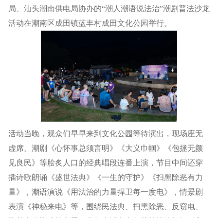
局、汕头潮南供电局协办的“潮人潮语说法治”潮剧普法沙龙
活动在潮南区成田镇蓝丰村成田文化公园举行。
活动当晚，观众们早早来到文化公园等待演出，现场座无
虚席。潮剧《心怀事总须言明》《大义巾帼》《包拯无颜
见良民》等脍炙人口的经典唱段连番上演，节目中间还穿
插诗歌朗诵《盛世法典》《一生的守护》《扫黑除恶有力
量》，潮语演说《用法治的力量捍卫每一度电》，情景剧
表演《神秘来电》等，围绕民法典、扫黑除恶、反窃电、