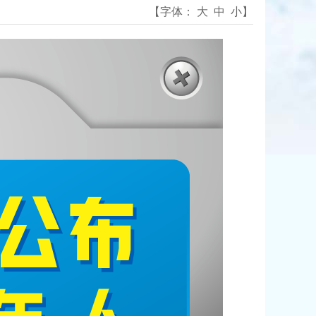
【字体：
大
中
小
】