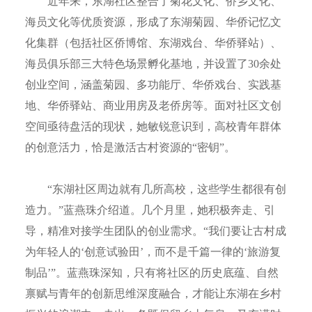
近年来，东湖社区整合了菊花文化、侨乡文化、
海员文化等优质资源，形成了东湖菊园、华侨记忆文
化集群（包括社区侨博馆、东湖戏台、华侨驿站）、
海员俱乐部三大特色场景孵化基地，并设置了30余处
创业空间，涵盖菊园、多功能厅、华侨戏台、实践基
地、华侨驿站、商业用房及老侨房等。面对社区文创
空间亟待盘活的现状，她敏锐意识到，高校青年群体
的创意活力，恰是激活古村资源的“密钥”。
“东湖社区周边就有几所高校，这些学生都很有创
造力。”蓝燕珠介绍道。几个月里，她积极奔走、引
导，精准对接学生团队的创业需求。“我们要让古村成
为年轻人的‘创意试验田’，而不是千篇一律的‘旅游复
制品’”。蓝燕珠深知，只有将社区的历史底蕴、自然
禀赋与青年的创新思维深度融合，才能让东湖在乡村