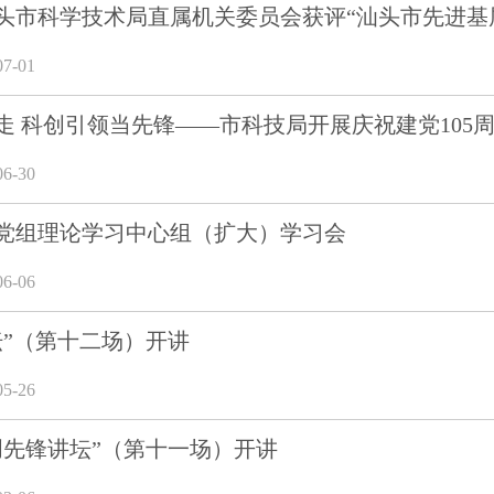
头市科学技术局直属机关委员会获评“汕头市先进基层党
7-01
 科创引领当先锋——市科技局开展庆祝建党105周年
6-30
党组理论学习中心组（扩大）学习会
6-06
坛”（第十二场）开讲
5-26
创先锋讲坛”（第十一场）开讲