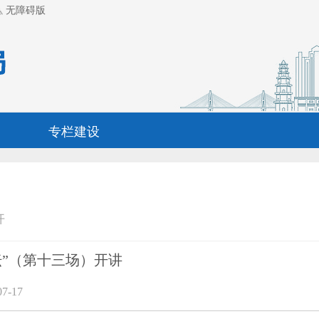
无障碍版
专栏建设
开
坛”（第十三场）开讲
7-17