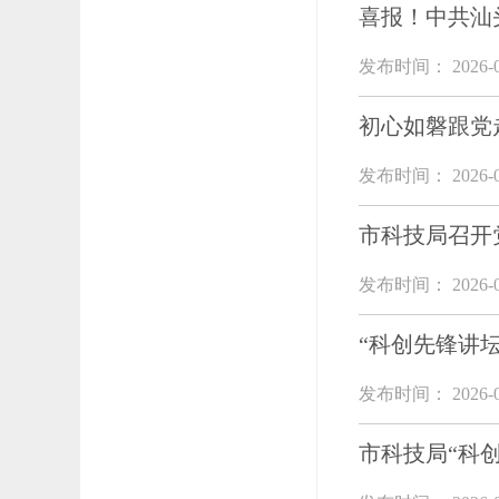
喜报！中共汕
发布时间： 2026-0
初心如磐跟党走
发布时间： 2026-0
市科技局召开
发布时间： 2026-0
“科创先锋讲
发布时间： 2026-0
市科技局“科