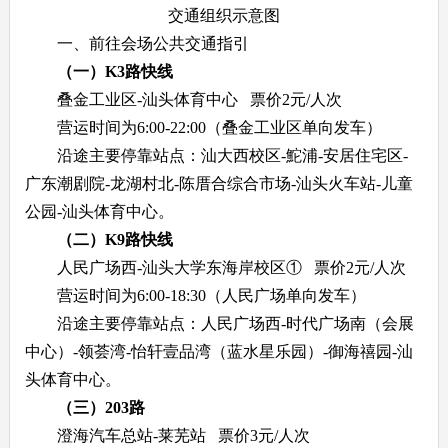
交通组织示意图
一、前往会场公共交通指引
（一）K3路快线
叠金工业区-汕头体育中心 票价2元/人次
营运时间为6:00-22:00（叠金工业区单向发车）
沿途主要停靠站点：汕大西校区-鮀浦-安居住宅区-
广东潮剧院-龙湖村北-陈厝合综合市场-汕头火车站-儿童
公园-汕头体育中心。
（二）
K9路快线
人民广场西-汕头大学东海岸校区① 票价2元/人次
营运时间为6:00-18:30（人民广场单向发车）
沿途主要停靠站点：人民广场西-时代广场南（会展
中心）-领荟湾-怡轩壹品湾（蓝水星乐园）-御海禧园-汕
头体育中心。
（三）203路
澄海汽车总站-莱芜站 票价3元/人次