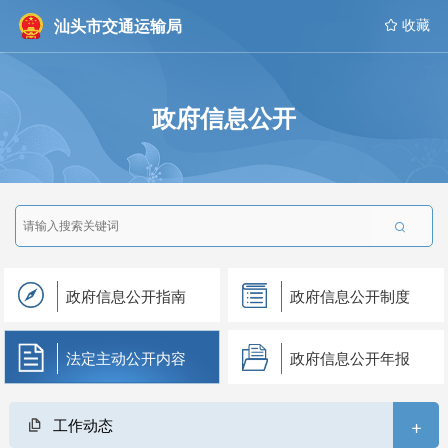
汕头市交通运输局
 收藏
政府信息公开

政府信息公开指南
政府信息公开制度
法定主动公开内容
政府信息公开年报
+
工作动态