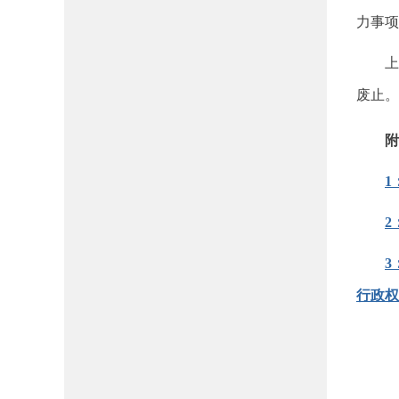
力事项
上
废止。
附
1
2
3
行政权