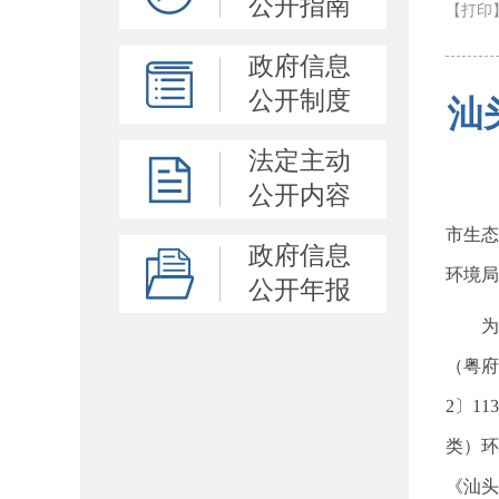
公开指南
【打印
政府信息
公开制度
汕
法定主动
公开内容
市生态
政府信息
环境局
公开年报
为
（粤府
2〕1
类）环
《汕头