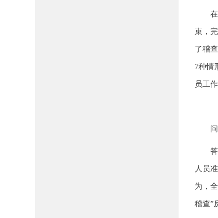
在
束，完
了稽查
7种情
员工作
问
答
人员准
为，全
稽查”