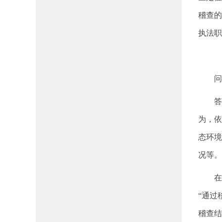
稽查的
执法职
问
答
为，依
态环境
况等。
在
“通过
稽查结