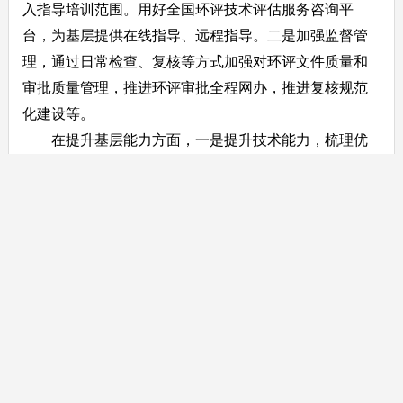
入指导培训范围。用好全国环评技术评估服务咨询平
台，为基层提供在线指导、远程指导。二是加强监督管
理，通过日常检查、复核等方式加强对环评文件质量和
审批质量管理，推进环评审批全程网办，推进复核规范
化建设等。
在提升基层能力方面，一是提升技术能力，梳理优
化环评审批权限设定，加强技术评估机构能力建设，鼓
励统筹技术评估力量为基层提供服务，鼓励开展形式多
样的技能比武。二是提升信息化能力，加快实现全国建
设项目环评统一申报和审批系统全覆盖，推进智能复核
在基层的应用，持续做好数据共享，加强数据挖掘应
用。
主办：汕头市生态环境局
版权所有：汕头市生态环境局