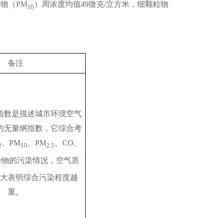
粒物（PM
）周浓度均值49微克/立方米，细颗粒物
10
备注
指数是描述城市环境空气
的无量纲指数，它综合考
、PM
、PM
、CO、
2
10
2.5
染物的污染情况，空气质
大表明综合污染程度越
重。