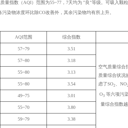
量指数（AQI）范围为55~77，7天均为 "良"等级。可吸入颗
中各污染物浓度环比除CO改善外，其余污染物均有所上升。
AQI范围
综合指数
57~79
3.51
57~80
3.18
空气质量综合
55~80
3.13
质量综合状况
55~80
3.54
虑了SO
、NO
2
O
 等六项污
49~75
3.01
3
量综合指数越
55~70
3.80
59~79
3.38