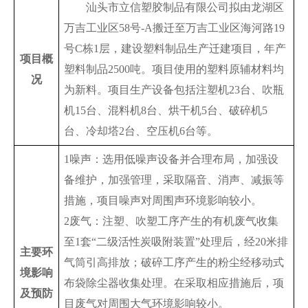
　　汕头市立信塑胶制品有限公司拟由龙湖区
万吉工业区58号-A搬迁至万吉工业区海河路19
号C栋1层，建设塑料制品生产迁建项目，年产
项目概
塑料制品2500吨。项目使用的塑料原辅材料均
况
为新料。项目生产设备包括注塑机23台、吹瓶
机15台、混料机8台、烘干机5台、破碎机5
台、冷却塔2台、空压机6台等。
1噪声：选用低噪声设备并合理布局，加强设
备维护，加强管理，采取隔音、消声、减振等
措施，项目噪声对周围声环境影响较小。
2废气：注塑、吹塑工序产生的有机废气收集
至1套“二级活性炭吸附装置”处理后，经20米排
主要环
气筒引高排放；破碎工序产生的粉尘经移动式
境影响
布袋除尘器收集处理。在采取相应措施后，项
及预防
目废气对周围大气环境影响较小。