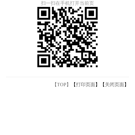
扫一扫在手机打开当前页
【TOP】
【
打印页面
】【
关闭页面
】
主办：汕头市人民政府办公室 承办：汕头市政务服务中心
联