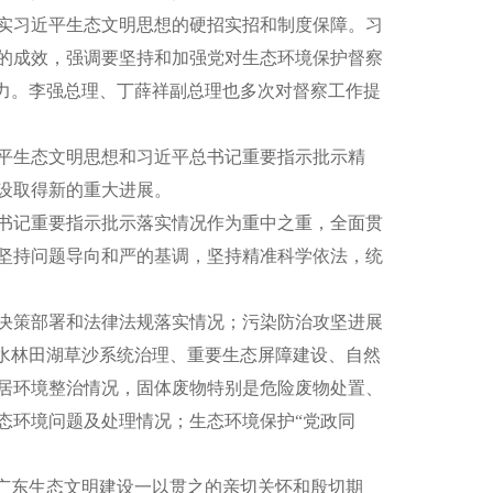
实习近平生态文明思想的硬招实招和制度保障
。习
的成效，强调
要坚持和加强党对生态环境保护督察
力。
李强总理、丁薛
祥副总理也多次对督察工作提
平
生态文明思想和习近平总书记重要指示批示精
设取得
新的重大进展
。
书记重要指示批示落实情况作为重中之重，
全面贯
坚持问题导向和严的基调，坚持精准科学依法，统
决策部署和法律法规落实情况；污染防治攻坚进展
山水林田湖草沙系统治理、重要生态屏障建设
、
自然
居环境整治情况，
固体废物特别是危险废物
处置
、
态环境问题
及处理情况
；生态环境保护
“
党政同
广东生态文明建设一以贯之的亲切关怀和殷切期