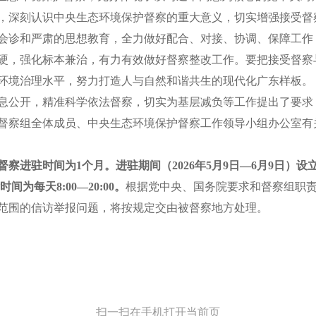
，深刻认识中央生态环境保护督察的重大意义，切实增强接受督
会诊和严肃的思想教育，全力做好配合、对接、协调、保障工作
硬，强化标本兼治，有力有效做好督察整改工作。要把接受督察
环境治理水平，努力打造人与自然和谐共生的现代化广东样板。
息公开，精准科学依法督察，切实为基层减负等工作提出了要求
督察组全体成员、中央生态环境保护督察工作领导小组办公室有
督察进驻时间为
1
个月。进驻期间（
202
6
年
5
月
9
日
—
6
月
9
日）设
时间为每天
8:00—20:00
。
根据党中央、国务院要求和督察组职
范围的信访举报问题，将按规定交由被督察地方处理。
扫一扫在手机打开当前页