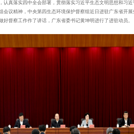
，
认真落实四中全会部署，
贯彻
落实
习近平生态文明思想
和
习近
组会议精神
，
中央第
四
生态环境保护督察组近日进驻
广东
省开展
做好督察工作作了讲话，
广东
省委书记
黄坤明
进行了进驻动员。