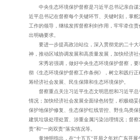
中央生态环境保护督察是习近平总书记亲自谋
近平总书记在督察每个
关键环节、关键时刻，掌舵
工作的领导，继续发挥督察利剑作用，牢牢牵住责
出明确要求。
要进一步提高政治站位，
深入
贯彻党的二十大
神，
推动
区域
协调发展和高质量发展
，
加快经济社
宋秀岩
强调，做好中央生态环境保护督察，要
彻《生态环境保护督察工作条例》，
树立和践行正
筹经济
社会
发展、民生保障和生态环境保护。
督察
重点关注
习近平生态文明思想和习近平总
情况
；加快经济社会发展全面绿色转型，积极稳妥
保护地
保护修复
、生态保护红线
管控
、
野生
鸟类
保
建筑垃圾处理处置
、
涉重金属污染治理
情况；督察
责
”
和
“
一岗双责
”
落实情况等。
黄坤明指出，在
“十五五”开局之年对广东开