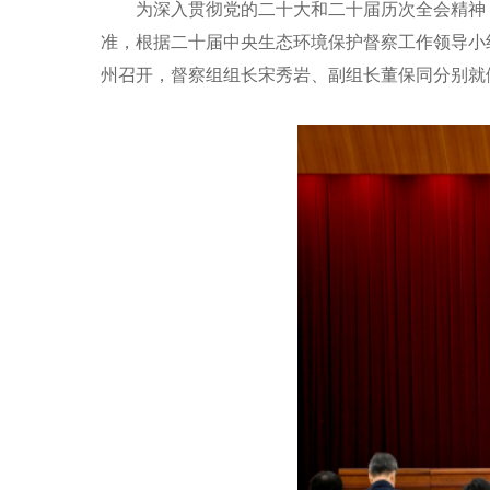
为
深入
贯彻党的二十大和二十届
历次
全会精神
准，
根据二十届
中央生态环境保护督察工作领导小
州
召开，督察组组长
宋秀岩
、副组长
董保同
分别就