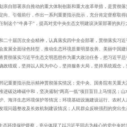
划亲自部署亲自推动的重大体制创新和重大改革举措
，是贯彻落
定向、引领前行，作出一系列重要指示批示，充分肯定督察取得
任制这个
“牛鼻子”，提高对党中央生态文明建设决策部署的执行
和二十届
历次
全会精神，
认真落实四中全会部署，
贯彻
落实
习近
会发展全面绿色转型，推动生态环境质量明显改善、美丽中国建
将贯彻落实习近平生态文明思想作为重大政治任务，把习近平总
确政绩观，
坚持以人民为中心，坚持服务大局，坚持系统观念，
书记重要指示批示
精神
贯彻落实情况；党中央、国务院有关重大
推进碳达峰
碳中和
，坚决遏制
“两高一低”项目盲目上马情况；
护、海洋生态环境保护等情况；
环境基础设施建设运行、
农村人
发现问题整改
及长效机制建设
情况；人民群众反映
强烈
的突出生
展生态环境保护督察，充分体现了以习近平同志为
核心的党中央对