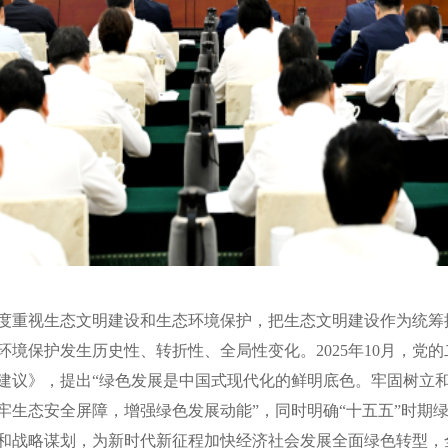
度重视生态文明建设和生态环
境保护，把生态文明建设作为统筹
环境保护发生历史性、转折性、全局性变化。
202
5
年
10
月，党的
建议
》，提
出
“绿色发展是中国式现代化的鲜明底色。牢固树立
牢生态安全屏障，增强绿色发展动能”，同时
明确
“十五五”时期
和战略谋划，为新时代新征程
加快经济社会发展全面绿色转型，