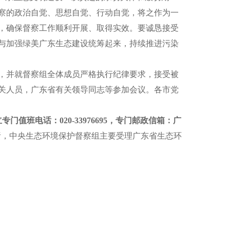
察的政治自觉、思想自觉、行动自觉，将之作为一
，确保督察工作顺利开展、取得实效。要诚恳接受
与加强绿美广东生态建设统筹起来，持续
推进
污染
，并就督察组全体成员严格执行纪律要求，接受被
关人员，
广东
省有关领导同志等参加会议。各市党
立专门值班电话：
0
20-33976695
，专门邮政信箱：
广
责，中央生态环境保护督察组主要受理
广东
省生态环