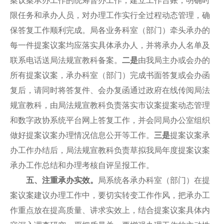
案议案承办工作的统筹督办工作，建立工作台账，明确时
限任务和承办人员，对办理工作实行全过程动态管理，确
保答复工作顺利完成。局各业务科室（部门）牵头承办的
每一件提案议案均应落实具体承办人，并将承办人名单及
联系电话送局法规宣教科备案。
二是
由我局主办或会办的
所有提案议案，承办科室（部门）完成书面答复或会办函
复后，请同时将答复件、会办复函通过政府在线传阅局法
规宣教科，由局法规宣教科负责落实市议案提案动态管理
和数字政协系统平台网上答复工作，并会同局办公室组织
做好提案议案办理情况信息公开等工作。
三是
提案议案承
办工作办结后，局法规宣教科负责草拟我局年度提案议案
承办工作总结和办理考核自评呈报工作。
五、注重承办实效
。
局系统各承办科室（部门）在提
案议案建议办理工作中，要切实转变工作作风，把承办工
作重点放在提高质量、讲求实效上，结合提案议案具体内