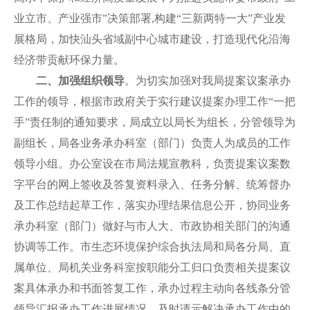
业立市、产业强市”决策部署,构建“三新两特一大”产业发
展格局，加快汕头省域副中心城市建设，打造现代化沿海
经济带贡献环保力量。
二、加强组织领导
。为切实加强对我局提案议案承办
工作的领导，根据市政府关于实行建议提案办理工作“一把
手”责任制的通知要求，局成立以局长为组长，分管领导为
副组长，局各业务承办科室（部门）负责人为成员的工作
领导小组。办公室设在市局法规宣教科，负责提案议案数
字平台的网上签收及答复资料录入、任务分解、统筹督办
及工作总结起草工作，落实办理结果信息公开，协同业务
承办科室（部门）做好与市人大、市政协相关部门的沟通
协调等工作。市生态环境保护综合执法局和局各分局、直
属单位、局机关业务科室按职能分工归口负责相关提案议
案具体承办和书面答复工作，承办过程主动向各线条分管
领导汇报承办工作进展情况，及时请示解决承办工作中的