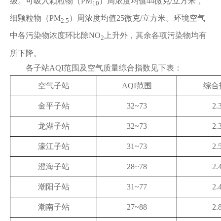
级。可吸入颗粒物（PM
）周浓度均值44微克/立方米，
10
细颗粒物（PM
）周浓度均值25微克/立方米。环境空气
2.5
中各污染物浓度环比除NO
上升外，其余各项污染物均有
2
所下降。
各子站AQI范围及空气质量综合指数见下表：
空气子站
AQI范围
综合
金平子站
32~73
2.
龙湖子站
32~73
2.
濠江子站
31~73
2.
澄海子站
28~78
2.
潮阳子站
31~77
2.
潮南子站
27~88
2.