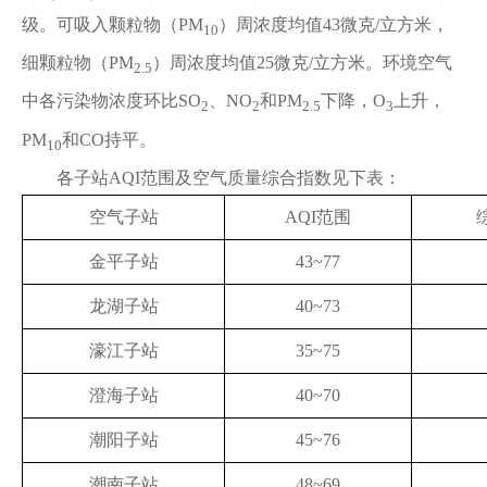
级。可吸入颗粒物（PM
）周浓度均值43微克/立方米，
10
细颗粒物（PM
）周浓度均值25微克/立方米。环境空气
2.5
中各污染物浓度环比SO
、NO
和PM
下降，O
上升，
2
2
2.5
3
PM
和CO持平。
10
各子站AQI范围及空气质量综合指数见下表：
空气子站
AQI范围
金平子站
43~77
龙湖子站
40~73
濠江子站
35~75
澄海子站
40~70
潮阳子站
45~76
潮南子站
48~69