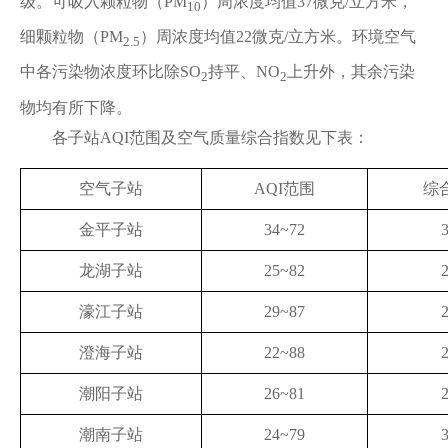
级。可吸入颗粒物（PM
）周浓度均值37微克/立方米，
10
细颗粒物（PM
）周浓度均值22微克/立方米。环境空气
2.5
中各污染物浓度环比除SO
持平、NO
上升外，其余污染
2
2
物均有所下降。
各子站AQI范围及空气质量综合指数见下表：
空气子站
AQI范围
综
金平子站
34~72
3
龙湖子站
25~82
2
濠江子站
29~87
2
澄海子站
22~88
2
潮阳子站
26~81
2
潮南子站
24~79
3