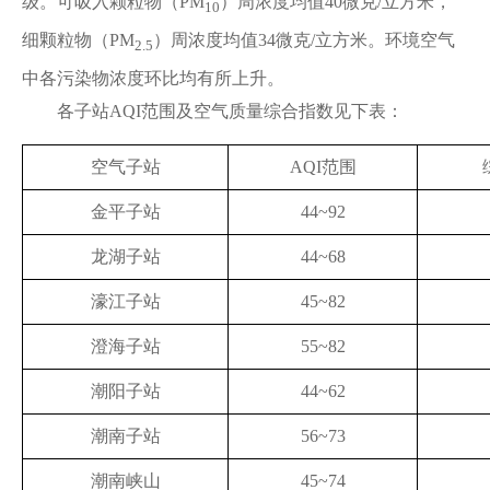
级。可吸入颗粒物（PM
）周浓度均值40微克/立方米，
10
细颗粒物（PM
）周浓度均值34微克/立方米。环境空气
2.5
中各污染物浓度环比均有所上升。
各子站AQI范围及空气质量综合指数见下表：
空气子站
AQI范围
金平子站
44~92
龙湖子站
44~68
濠江子站
45~82
澄海子站
55~82
潮阳子站
44~62
潮南子站
56~73
潮南峡山
45~74