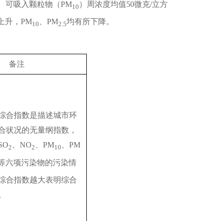
级。可吸入颗粒物（PM
）周浓度均值50微克/立方
10
上升，PM
、PM
均有所下降。
10
2.5
备注
综合指数是描述城市环
合状况的无量纲指数，
SO
、NO
、PM
、PM
2
2
10
 等六项污染物的污染情
综合指数越大表明综合
。