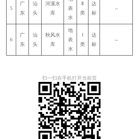
广
汕
河溪水
Ⅱ
达
5
表
--
东
头
库
类
标
水
地
广
汕
秋风水
Ⅰ
达
6
表
--
东
头
库
类
标
水
扫一扫在手机打开当前页