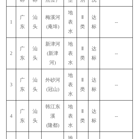
地
广
汕
梅溪河
Ⅱ
达
1
表
--
东
头
(庵埠)
类
标
水
新津河
地
广
汕
Ⅱ
达
2
(新津
表
--
东
头
类
标
河)
水
地
广
汕
外砂河
Ⅱ
达
3
表
--
东
头
(冠山)
类
标
水
韩江东
地
广
汕
Ⅱ
达
4
溪
表
--
东
头
类
标
(隆都)
水
地