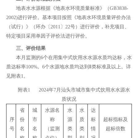
地表水水源根据《地表水环境质量标准》（GB3838-
2002)进行评价。基本项目按照《地表水环境质量评价办法
（试行）》（环办〔2011〕22号）进行评价，补充项目、
特定项目采用单因子评价法进行评价。
三、评价结果
本月监测的6个在用集中式饮用水水源水质均达标，水
质达标率100%。6个水源地水质均达到Ⅱ类标准及以上。详
见附表1。
附表1 2024年7月汕头市城市集中式饮用水水源水
质状况
省
城
水源名
水
水
达
序
份
市
称
源
质
标
超标指标及
号
名
名
（监测
类
类
情
超标倍数
称
称
点位）
型
别
况