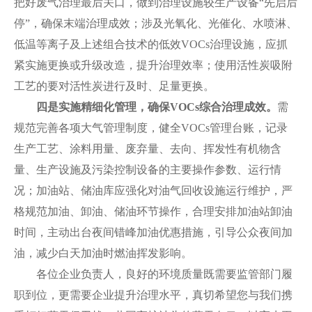
把好废气治理最后关口，做到治理设施较生产设备“先启后
停”，确保末端治理成效；涉及光氧化、光催化、水喷淋、
低温等离子及上述组合技术的低效VOCs治理设施，应抓
紧实施更换或升级改造，提升治理效率；使用活性炭吸附
工艺的要对活性炭进行及时、足量更换。
四是实施精细化管理，确保VOCs综合治理成效。
需
规范完善各项大气管理制度，健全VOCs管理台账，记录
生产工艺、涂料用量、废弃量、去向、挥发性有机物含
量、生产设施及污染控制设备的主要操作参数、运行情
况；加油站、储油库应强化对油气回收设施运行维护，严
格规范加油、卸油、储油环节操作，合理安排加油站卸油
时间，主动出台夜间错峰加油优惠措施，引导公众夜间加
油，减少白天加油时燃油挥发影响。
各位企业负责人，良好的环境质量既需要监管部门履
职到位，更需要企业提升治理水平，真切希望您与我们携