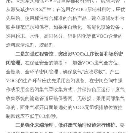
用。
应抓紧实施低VOCs含量原辅材料替代，“能替则替”，
从源头减少VOCs产生；在选用含VOCs原辅材料时，应优
先采购、使用标注符合标准的合格产品，建立原辅材料台
账并规范记录和保存。如采用自动化、智能化喷涂设备，
选用粉末、水性、高固体分、辐射固化等低VOCs含量的
涂料或清洗剂、胶黏剂。
二是加强过程管控，突出涉VOCs工序设备和场所密
闭管理。
在保证安全的前提下，加强VOCs废气全方位、
全链条、全环节密闭管理，确保废气“应收尽收”。产生
VOCs的生产环节应优先采用密闭设备、在密闭空间中操
作或采用全密闭集气罩收集方式，并保持负压运行；废气
收集系统的输送管道应确保密闭、无破损；采用局部集气
罩的，距集气罩开口面最远处的VOCs无组织排放位置控
制风速应不低于0.3米/秒。
三是强化末端治理，做好废气治理设施运行维护。
要