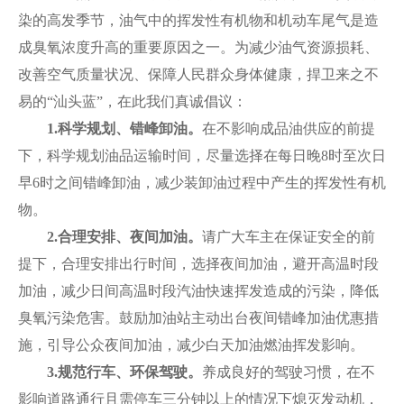
染的高发季节，油气中的挥发性有机物和机动车尾气是造
成臭氧浓度升高的重要原因之一。为减少油气资源损耗、
改善空气质量状况、保障人民群众身体健康，捍卫来之不
易的“汕头蓝”，在此我们真诚倡议：
1.
科学规划、错峰卸油。
在不影响成品油供应的前提
下，科学规划油品运输时间，尽量选择在每日晚8时至次日
早6时之间错峰卸油，减少装卸油过程中产生的挥发性有机
物。
2.
合理安排、夜间加油。
请广大车主在保证安全的前
提下，合理安排出行时间，选择夜间加油，避开高温时段
加油，减少日间高温时段汽油快速挥发造成的污染，降低
臭氧污染危害。鼓励加油站主动出台夜间错峰加油优惠措
施，引导公众夜间加油，减少白天加油燃油挥发影响。
3.
规范行车、环保驾驶。
养成良好的驾驶习惯，在不
影响道路通行且需停车三分钟以上的情况下熄灭发动机，