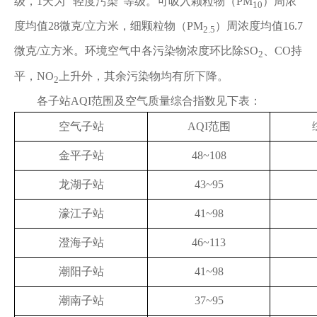
级，1天为 "轻度污染"等级。可吸入颗粒物（PM
）周浓
10
度均值28微克/立方米，细颗粒物（PM
）周浓度均值16.7
2.5
微克/立方米。环境空气中各污染物浓度环比除SO
、CO持
2
平，NO
上升外，其余污染物均有所下降。
2
各子站AQI范围及空气质量综合指数见下表：
空气子站
AQI范围
金平子站
48~108
龙湖子站
43~95
濠江子站
41~98
澄海子站
46~113
潮阳子站
41~98
潮南子站
37~95