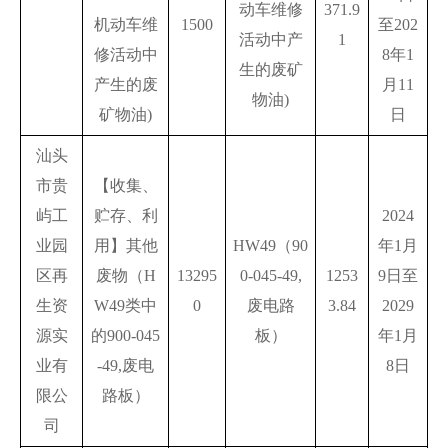
动车维修
371.9
机动车维
1500
至202
活动中产
1
修活动中
8年1
生的废矿
产生的废
月11
物油)
矿物油)
日
汕头
市贵
【收集、
屿工
贮存、利
2024
业园
用】其他
HW49（90
年1月
区再
废物（H
13295
0-045-49,
1253
9日至
生资
W49类中
0
废电路
3.84
2029
源实
的900-045
板）
年1月
业有
-49,废电
8日
限公
路板）
司