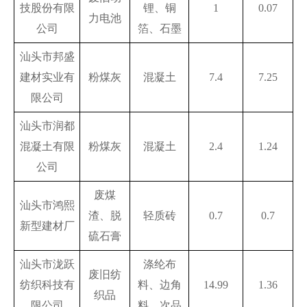
技股份有限
锂、铜
1
0.07
力电池
公司
箔、石墨
汕头市邦盛
建材实业有
粉煤灰
混凝土
7.4
7.25
限公司
汕头市润都
混凝土有限
粉煤灰
混凝土
2.4
1.24
公司
废煤
汕头市鸿熙
渣、脱
轻质砖
0.7
0.7
新型建材厂
硫石膏
汕头市泷跃
涤纶布
废旧纺
纺织科技有
料、边角
14.99
1.36
织品
限公司
料、次品