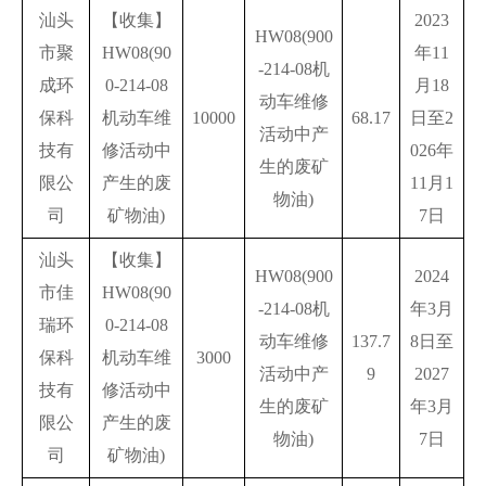
汕头
【收集】
2023
HW08(900
市聚
HW08(90
年11
-214-08机
成环
0-214-08
月18
动车维修
保科
机动车维
10000
68.17
日至2
活动中产
技有
修活动中
026年
生的废矿
限公
产生的废
11月1
物油)
司
矿物油)
7日
汕头
【收集】
HW08(900
2024
市佳
HW08(90
-214-08机
年3月
瑞环
0-214-08
动车维修
137.7
8日至
保科
机动车维
3000
活动中产
9
2027
技有
修活动中
生的废矿
年3月
限公
产生的废
物油)
7日
司
矿物油)