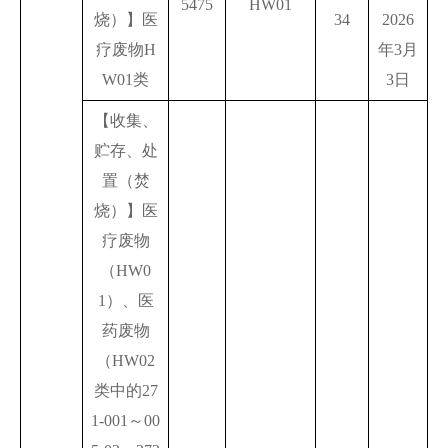
5475
HW01
烧）】医
34
2026
疗废物H
年3月
W01类
3日
【收集、
贮存、处
置（焚
烧）】医
疗废物
（HW0
1）、医
药废物
（HW02
类中的27
1-001～00