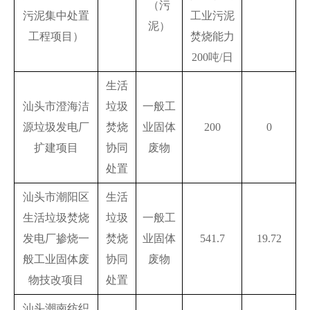
（污
污泥集中处置
工业污泥
泥）
工程项目）
焚烧能力
200吨/日
生活
汕头市澄海洁
垃圾
一般工
源垃圾发电厂
焚烧
业固体
200
0
扩建项目
协同
废物
处置
汕头市潮阳区
生活
生活垃圾焚烧
垃圾
一般工
发电厂掺烧一
焚烧
业固体
541.7
19.72
般工业固体废
协同
废物
物技改项目
处置
汕头潮南纺织