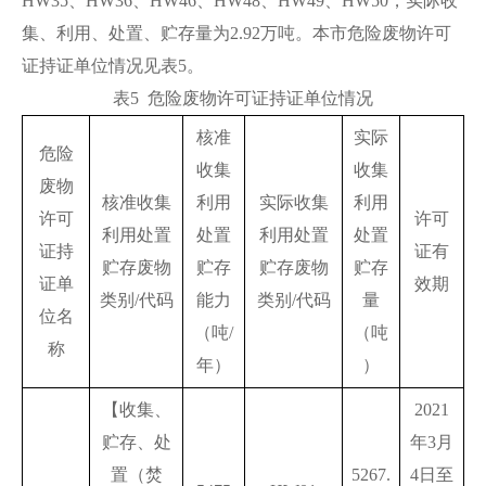
HW35、HW36、HW46、HW48、HW49、HW50，实际收
集、利用、处置、贮存量为2.92万吨。本市危险废物许可
证持证单位情况见表5。
表5 危险废物许可证持证单位情况
核准
实际
危险
收集
收集
废物
核准收集
利用
实际收集
利用
许可
许可
利用处置
处置
利用处置
处置
证持
证有
贮存废物
贮存
贮存废物
贮存
证单
效期
类别/代码
能力
类别/代码
量
位名
（吨/
（吨
称
年）
）
【收集、
2021
贮存、处
年3月
置（焚
5267.
4日至