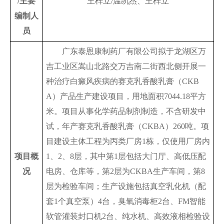
/主要
王梓立/温凯杰、王梓立
编制人
员
　　广东泰恩康制药厂有限公司拟于龙湖区万
吉工业区嵩山北路交万吉南二街西北侧开展一
种治疗白癜风疾病的赛克乳香酸乳膏（CKB
A）产品生产建设项目，用地面积7044.18平方
米。项目从事化学药品制剂制造，不含研发中
试，年产赛克乳香酸乳膏（CKBA）260吨。项
目建设主体工程为丙类厂房1栋，仅使用厂房内
项目概
1、2、8层，其中第1层包括大门厅、高低压配
况
电房、仓库等，第2层为CKBA生产车间，第8
层为检验车间；生产设施包括真空乳化机（配
套1个真空泵）4台，臭氧消毒柜2台、FM智能
软管灌装封口机2台、纯水机、高效液相检验设