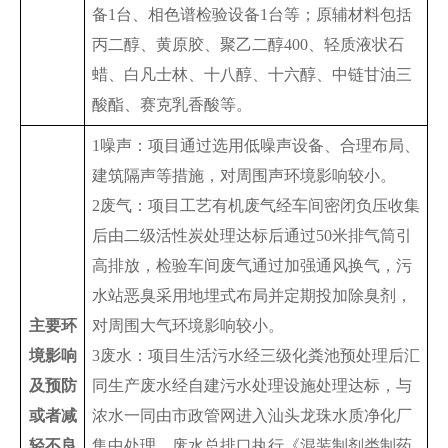
备1台、相色谱检验设备1台等；原辅材料包括
丙二醇、黄原胶、聚乙二醇400、轻质液状石
蜡、白凡士林、十八醇、十六醇、中链甘油三
酸酯、赛克乳香酸等。
1噪声：项目通过选用低噪声设备、合理布局、
建筑隔声等措施，对周围声环境影响较小。
2废气：项目工艺有机废气经车间密闭负压收集
后由二级活性炭处理达标后通过50米排气筒引
高排放，检验车间废气通过加强通风换气，污
水站恶臭采用地埋式布局并定期投加除臭剂，
主要环
对周围大气环境影响较小。
境影响
3废水：项目生活污水经三级化粪池预处理后汇
及预防
同生产废水经自建污水处理设施处理达标，与
或者减
浓水一同由市政管网进入汕头龙珠水质净化厂
轻不良
集中处理。废水总排口执行《混装制剂类制药