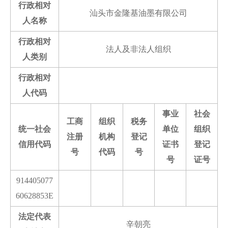
行政相对
汕头市金隆基油墨有限公司
人名称
行政相对
法人及非法人组织
人类别
行政相对
人代码
事业
社会
工商
组织
税务
统一社会
单位
组织
注册
机构
登记
信用代码
证书
登记
号
代码
号
号
证号
914405077
60628853E
法定代表
辛朝亮