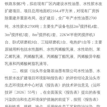
铁路东侧2号，拟在现有厂区内建设水性油墨、水性胶水改
扩建项目。项目总用地面积2164.4平方米，对现有厂房拆
除重建并重新布局。改扩建后，全厂年产水性油墨2700
3
吨、水性胶水2700吨；主要生产设备包括2m
搅拌机4套、
3
3
3m
搅拌机5套、8m
搅拌机1套、22KW半密闭搅拌机3
台、卧式研磨机9台、三辊研磨机1台、电热炉1台等；主要
原辅用料包括水性颜料、水性丙烯酸乳液、水性助剂、苯
乙烯乳液、丙烯酸乳液、丙烯酸丁酯乳液、丙烯酸异辛酯
乳液和丙烯酸树脂乳液等。
二、根据《汕头市金隆基油墨有限公司水性油墨、水
性胶水改扩建项目环境影响报告表》的评价结论及汕头市
生态环境技术中心对该《报告表》的技术评估意见（汕环
技评〔2026〕55号），在全面落实《报告表》提出的各项
污染防治和生态环境保护措施的前提下，按照《报告表》
所列性质、规模、地点、采用的生产工艺和防治污染、防