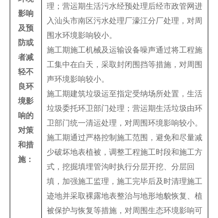
理；营运期生活污水经预处理后经市政管网进
影响
入汕头市南区污水处理厂濠江分厂处理，对周
及预
围水环境影响较小。
防或
施工期施工机械及运输设备噪声通过将工程施
者减
工集中在白天，采取封闭围挡等措施，对周围
轻不
声环境影响较小。
良环
施工期建筑垃圾运至指定受纳场所处置，生活
境影
垃圾委托环卫部门处理；营运期生活垃圾由环
响的
卫部门统一清运处理，对周围环境影响较小。
对策
施工期通过严格控制施工范围，避免和尽量减
和措
少破坏地表植被，调整工程施工时段和施工方
施：
式，挖掘填埋管沟时执行分层开挖、分层回
填，加强施工监理，施工完毕后及时清理施工
迹地并采取裸露地表整治与地形地貌恢复、植
被保护与恢复等措施，对周围生态环境影响可