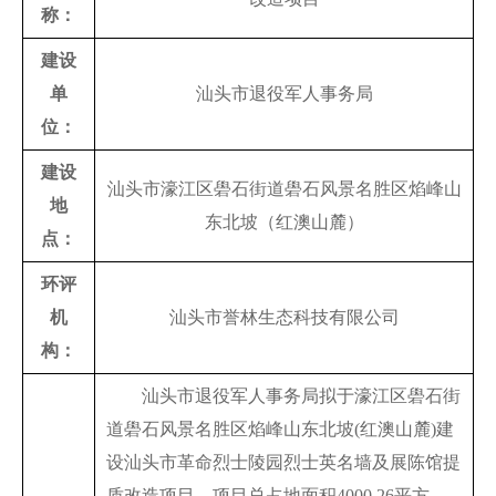
称：
建设
单
汕头市退役军人事务局
位：
建设
汕头市濠江区礐石街道礐石风景名胜区焰峰山
地
东北坡（红澳山麓）
点：
环评
机
汕头市誉林生态科技有限公司
构：
　　汕头市退役军人事务局拟于濠江区礐石街
道礐石风景名胜区焰峰山东北坡(红澳山麓)建
设汕头市革命烈士陵园烈士英名墙及展陈馆提
质改造项目。项目总占地面积4000.26平方