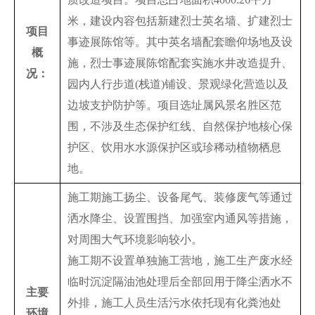
米，建设内容包括新建烈士英名墙、扩建烈士
项目
事迹展陈馆等。其中英名墙配套瞻仰场地及设
概
施，烈士事迹展陈馆配套实施水井改造提升、
况：
园内人行步道(栈道)铺设、景观绿化营造以及
边坡支护防护等。项目选址属风景名胜区范
围，不涉及生态保护红线、自然保护地核心保
护区、饮用水水源保护区或珍稀动植物栖息
地。
施工期施工扬尘、设备尾气、装修废气等通过
洒水降尘、设置围挡、加强室内通风等措施，
对周围大气环境影响较小。
施工期不设置单独施工营地，施工生产废水经
临时沉淀隔油池处理后全部回用于降尘洒水不
主要
外排，施工人员生活污水依托现有化粪池处
环境