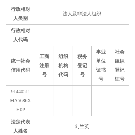
行政相对
法人及非法人组织
人类别
行政相对
人代码
事业
社会
工商
组织
税务
统一社会
单位
组织
注册
机构
登记
信用代码
证书
登记
号
代码
号
号
证号
91440511
MA5686X
H0P
法定代表
刘兰英
人姓名