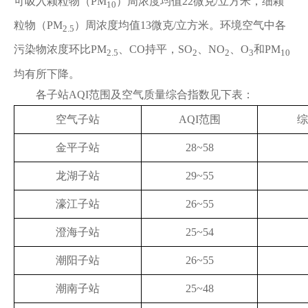
可吸入颗粒物（PM
）周浓度均值22微克/立方米，细颗
10
粒物（PM
）周浓度均值13微克/立方米。环境空气中各
2.5
污染物浓度环比PM
、CO持平，SO
、NO
、O
和PM
2.5
2
2
3
10
均有所下降。
各子站AQI范围及空气质量综合指数见下表：
空气子站
AQI范围
综
金平子站
28~58
龙湖子站
29~55
濠江子站
26~55
澄海子站
25~54
潮阳子站
26~55
潮南子站
25~48