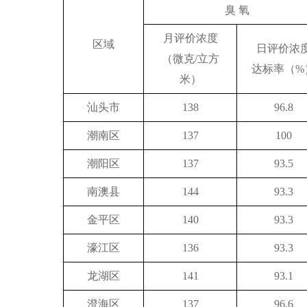
臭 氧
月评价浓度
区域
日评价浓
（微克/立方
达标率（%
米）
汕头市
138
96.8
潮南区
137
100
潮阳区
137
93.5
南澳县
144
93.3
金平区
140
93.3
濠江区
136
93.3
龙湖区
141
93.1
澄海区
137
96.6