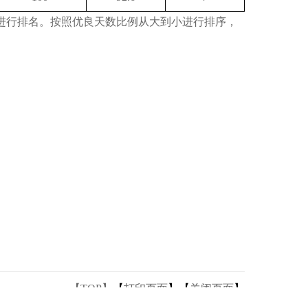
进行排名。按照优良天数比例从大到小进行排序，
【TOP】
【
打印页面
】【
关闭页面
】