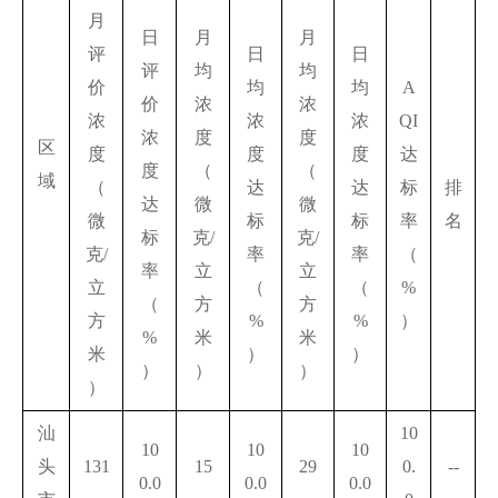
月
日
月
月
评
日
日
评
均
均
价
均
均
A
价
浓
浓
浓
浓
浓
QI
浓
度
度
区
度
度
度
达
度
（
（
域
（
达
达
标
排
达
微
微
微
标
标
率
名
标
克/
克/
克/
率
率
（
率
立
立
立
（
（
%
（
方
方
方
%
%
）
%
米
米
米
）
）
）
）
）
）
汕
10
10
10
10
头
131
15
29
0.
--
0.0
0.0
0.0