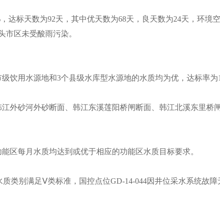
达标天数为92天，其中优天数为68天，良天数为24天，环境空
汕头市区未受酸雨污染。
用水源地和3个县级水库型水源地的水质均为优，达标率为100
江外砂河外砂断面、韩江东溪莲阳桥闸断面、韩江北溪东里桥闸
能区每月水质均达到或优于相应的功能区水质目标要求。
质类别满足Ⅴ类标准，国控点位GD-14-044因井位采水系统故