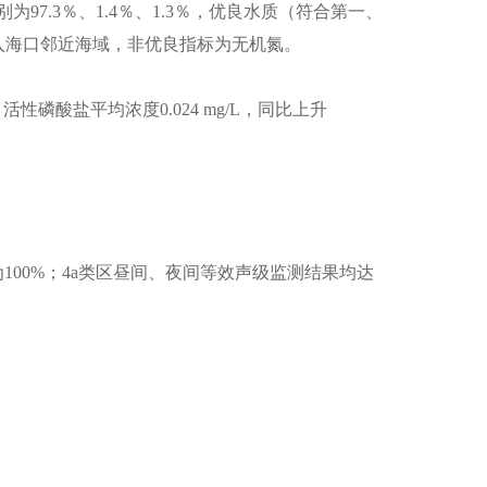
.3％、1.4％、1.3％，优良水质（符合第一、
江入海口邻近海域，非优良指标为无机氮。
磷酸盐平均浓度0.024 mg/L，同比上升
00%；4a类区昼间、夜间等效声级监测结果均达