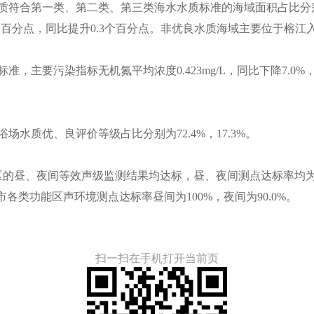
合第一类、第二类、第三类海水水质标准的海域面积占比分别为97
.6个百分点，同比提升0.3个百分点。非优良水质海域主要位于榕
污染指标无机氮平均浓度0.423mg/L，同比下降7.0%，活性
质优、良评价等级占比分别为72.4%，17.3%。
的昼、夜间等效声级监测结果均达标，昼、夜间测点达标率均为1
市各类功能区声环境测点达标率昼间为100%，夜间为90.0%。
扫一扫在手机打开当前页