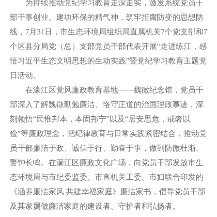
为持续推动党纪学习教育走深走实，激发系统党员干
部干事创业、建功环保的精气神，筑牢拒腐防变的思想防
线，7月31日，市生态环境局组织局直属机关7个党支部和7
个区县分局党（总）支部党员干部代表开展“走进练江，感
悟习近平生态文明思想的生动实践”暨党纪学习教育主题党
日活动。
在濠江区党风廉政教育基地——魏徵纪念馆，党员干
部深入了解魏徵勤勉廉洁、恪守正道的治国理政事迹，深
刻领悟“民惟邦本，本固邦宁”以及“居安思危，戒奢以
俭”等廉政理念，把纪律教育与日常实践紧密结合，推动党
员干部廉洁于政、诚信于行、勤奋于事，做到防微杜渐、
警钟长鸣。在濠江区廉政文化广场，向党员干部发放市生
态环境局与市纪委监委、市直机关工委、市妇联合印发的
《涵养廉洁家风 共建幸福家庭》廉洁家书，倡导党员干部
及其家属做廉洁家庭的建设者、守护者和弘扬者。