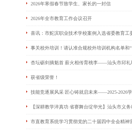
2026年寒假春节致学生、家长的一封信
2026年全市教育工作会议召开
喜讯：市鮀滨职业技术学校案例入选省委教育工委
事关校外培训！请认准合规校外培训机构名单和“
杏坛砺剑摘魁首 薪火相传育桃李——汕头市邱
获省级荣誉！
技能竞逐展风采 匠心铸就启未来——2025-20
【深耕教学淬真功 省赛舞台绽华光】汕头市义
市直教育系统学习贯彻党的二十届四中全会精神