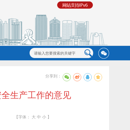
分享到：
安全生产工作的意见
【字体：
大
中
小
】