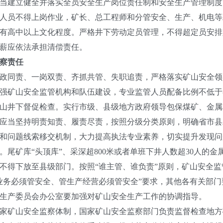
当建立健全并落实全员安全生产岗位责任制和安全生产管理制度
人员不得上岗作业，矿长、总工程师和分管安全、生产、机电等
有高中以上文化程度。严格井下劳动定员管理，不得超定员安排
薪应依法承担清偿责任。
察责任
政同责、一岗双责、齐抓共管、失职追责，严格落实矿山安全领
强矿山安全监管机构和队伍建设，专业监管人员配备比例不低于
山井下督促检查。实行市级、县级地方政府领导包保煤矿、金属
应当坚持明责知责、履责尽责，按照分级分类原则，明确省市县
和问题线索移交机制，大力提高执法专业素养，切实提升发现问
尾矿库“头顶库”、采深超800米或者单班下井人数超30人的金
不得下放至县级部门。按照“谁主管、谁负责”原则，矿山安全
业务必须管安全、管生产经营必须管安全”要求，其他各有关部
生产委员会办公室要加强对矿山安全生产工作的协调指导。
家矿山安全监察体制，国家矿山安全监察部门负责监督检查地方