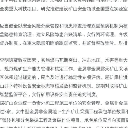
安全科技支撑体系建设。加强矿山重大灾害预防与治理研究，组
全类重大科技项目。研究推进建设矿山安全领域全国重点实验室
应当健全以安全风险分级管控和隐患排查治理双重预防机制为核
盖隐患排查治理，建立风险隐患台账清单，实行闭环管理。各级
督办制度，在重大隐患消除前跟踪监管，并监督整改销号。对排
查明隐蔽致灾因素，实施煤与瓦斯突出、冲击地压、水害等重大
。规范煤矿生产能力管理和核定工作。金属非金属露天矿山采场及
区体积超过规定的，应当及时进行稳定性专项评估。尾矿库排洪
山井下特种设备安全标志审核发放和监督机制。定期对取得矿山
智慧监管平台，实行矿用设备安全责任追究制度。
煤矿山企业统一负责外包工程施工单位的安全管理。金属非金属
过3家。大中型金属非金属地下生产矿山采掘工程承包单位数量
严禁转包和分包采掘工程及爆破作业项目。承包单位应当向项目