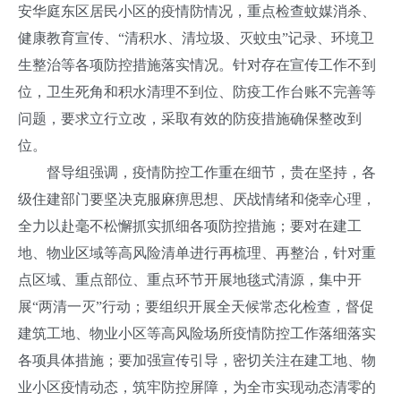
安华庭东区居民小区的疫情防情况，重点检查蚊媒消杀、
健康教育宣传、“清积水、清垃圾、灭蚊虫”记录、环境卫
生整治等各项防控措施落实情况。针对存在宣传工作不到
位，卫生死角和积水清理不到位、防疫工作台账不完善等
问题，要求立行立改，采取有效的防疫措施确保整改到
位。
督导组强调，疫情防控工作重在细节，贵在坚持，各
级住建部门要坚决克服麻痹思想、厌战情绪和侥幸心理，
全力以赴毫不松懈抓实抓细各项防控措施；要对在建工
地、物业区域等高风险清单进行再梳理、再整治，针对重
点区域、重点部位、重点环节开展地毯式清源，集中开
展“两清一灭”行动；要组织开展全天候常态化检查，督促
建筑工地、物业小区等高风险场所疫情防控工作落细落实
各项具体措施；要加强宣传引导，密切关注在建工地、物
业小区疫情动态，筑牢防控屏障，
为全市实现动态清零的