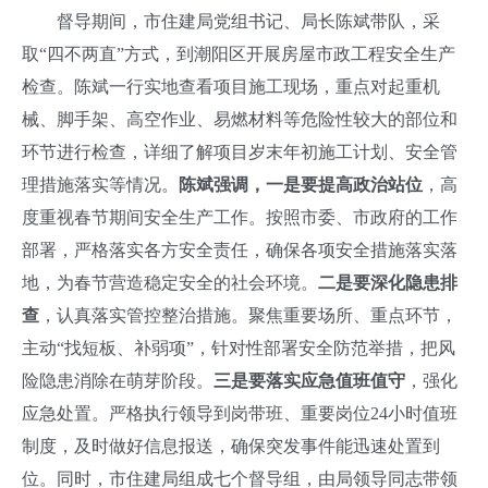
督导期间，市住建局党组书记、局长陈斌带队，采
取“四不两直”方式，到潮阳区开展房屋市政工程安全生产
检查。陈斌一行实地查看项目施工现场，重点对起重机
械、脚手架、高空作业、易燃材料等危险性较大的部位和
环节进行检查，详细了解项目岁末年初施工计划、安全管
理措施落实等情况。
陈斌强调，一是要提高政治站位
，高
度重视春节期间安全生产工作。按照市委、市政府的工作
部署，严格落实各方安全责任，确保各项安全措施落实落
地，为春节营造稳定安全的社会环境。
二是要深化隐患排
查
，认真落实管控整治措施。聚焦重要场所、重点环节，
主动“找短板、补弱项”，针对性部署安全防范举措，把风
险隐患消除在萌芽阶段。
三是要落实应急值班值守
，强化
应急处置。严格执行领导到岗带班、重要岗位24小时值班
制度，及时做好信息报送，确保突发事件能迅速处置到
位。
同时，市住建局组成七个督导组，由局领导同志带领