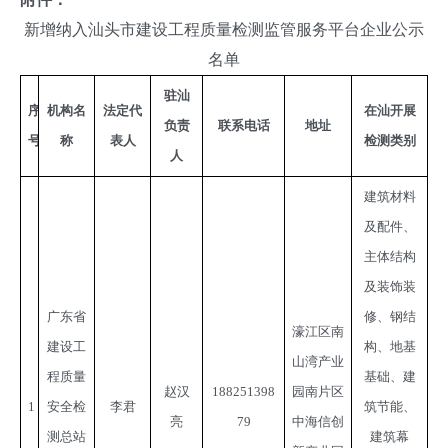
新增纳入汕头市建设工程质量检测监管服务平台企业公示
名单
驻汕
序
机构名
法定代
在汕开展
负责
联系电话
地
址
号
称
表人
检测类别
人
建筑材料
及配件、
主体结构
及装饰装
广东省
修、钢结
濠江区南
建设工
构、地基
山湾产业
程质量
基础、建
赵汉
188251398
园南片区
1
安全检
李君
筑节能、
亮
79
中海信创
测总站
建筑幕