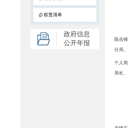
权责清单
政府信息
陈岳锋
公开年报
分局。
个人简
局长、