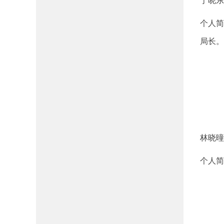
于晓东
个人简
局长。
林晓曈
个人简