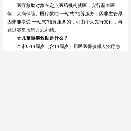
医疗救助对象在定点医药机构就医，实行基本医
保、大病保险、医疗救助“一站式”结算服务；因非主管原
因未能享受“一站式”结算服务的，可由个人先行支付，再
通过零星报销方式办结。
☆
儿童重疾救助是什么？
本市0-14周岁（含14周岁）居民医保参保人治疗急
性白血病和先天性心脏病的限定医疗费用，由城乡居民
基本医疗保险基金支付70%，城乡医疗救助基金救助
20%。剩余个人负担部分符合倾斜救助条件的，再按有
关规定予以倾斜救助。
主办：汕头市医疗保障局
版权所有：汕头市医疗保障局