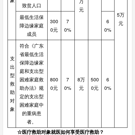
象
万
致贫人口
元
5万
最低生活保
300
7
6
元
障边缘家庭
0元
0%
0%
成员
符合《广东
省最低生活
支
保障边缘家
出
庭和支出型
型
困难家庭救
800
7
8万
500
6
救
助办法》规
0元
0%
元
0元
0%
助
定的支出型
对
困难家庭中
象
的重病患
者。
☆
医疗救助对象就医如何享受医疗救助？