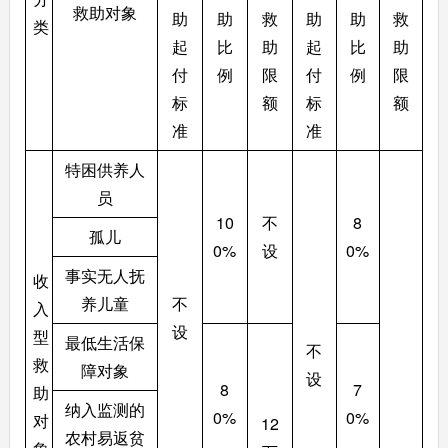
救助对象
助
助
救
助
助
救
类
起
比
助
起
比
助
付
例
限
付
例
限
标
额
标
额
准
准
特困供养人
员
10
不
8
孤儿
0%
设
0%
事实无人抚
收
养儿童
不
入
设
型
最低生活保
不
救
障对象
设
8
7
助
纳入监测的
0%
0%
对
12
农村易返贫