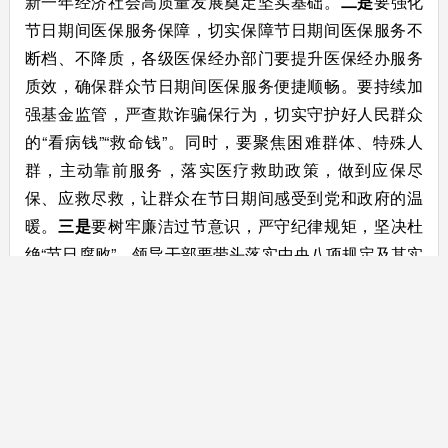
新一年经济社会高质量发展奠定坚实基础。
二是
要强化
节日期间医保服务保障，切实保障节日期间医保服务不
断档、不降质，各级医保经办部门要提升医保经办服务
质效，确保群众节日期间医保服务便捷顺畅。要持续加
强基金监管，严查欺诈骗保行为，切实守护好人民群众
的“看病钱”“救命钱”。同时，要聚焦困难群体、特殊人
群，主动靠前服务，落实医疗救助政策，做到应保尽
保、应救尽救，让群众在节日期间感受到党和政府的温
暖。
三是
要树牢廉洁过节意识，严守纪律规矩，坚决杜
绝“节日腐败”。领导干部要带头落实中央八项规定及其实
施细则精神，严禁公款吃喝、收送礼品礼金、违规发放
津补贴等行为，营造风清气正的节日氛围。医保系统干
部职工要自觉净化社交圈、生活圈、朋友圈，时刻筑牢
廉洁自律防线，确保节日期间风清气正、平稳有序。
四
是
要强化值班值守和应急处置，畅通信息报送渠道，提
升舆情应对能力，以务实作风推动各项工作落地落实，