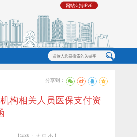
分享到：
药机构相关人员医保支付资
函
【字体：
大
中
小
】