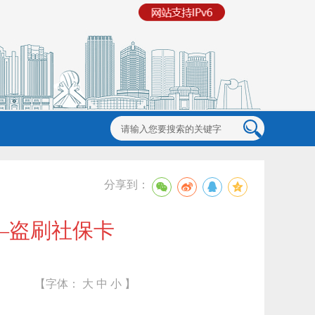
分享到：
—盗刷社保卡
【字体：
大
中
小
】