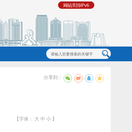
分享到：
【字体：
大
中
小
】