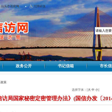
汕头市政府网
无障碍版
政务公开
书记信箱
市长信
>
政策
选择字体：[
大
中
小
]
访局国家秘密定密管理办法》(国信办发〔2014