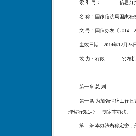
索
引
号：
信息分类：
名
称：国家信访局国家秘
文
号：国信办发〔
2014〕
生效日期：
2014年12月2
效
力：有效
发布机构
第一章
总
则
第一条
为加强信访工作国
理暂行规定》，制定本办法。
第二条
本办法所称定密，