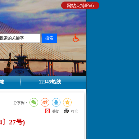
箱
12345热线
分享到：
关闭
打印
〕27号)