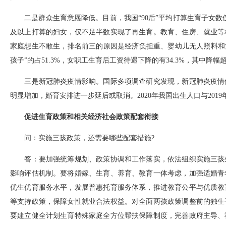
二是群众生育意愿降低。目前，我国“90后”平均打算生育子女数仅为1
及以上打算的妇女，仅不足半数实现了再生育。教育、住房、就业等
家庭想生不敢生，排名前三的原因是经济负担重、婴幼儿无人照料和女
孩子”的占51.3%，女职工生育后工资待遇下降的有34.3%，其中降幅超
三是新冠肺炎疫情影响。国际多项调查研究发现，新冠肺炎疫情使
明显增加，婚育安排进一步延后或取消。2020年我国出生人口与20
促进生育政策和相关经济社会政策配套衔接
问：实施三孩政策，还需要哪些配套措施?
答：要加强统筹规划、政策协调和工作落实，依法组织实施三孩生
影响评估机制。要将婚嫁、生育、养育、教育一体考虑，加强适婚青
优生优育服务水平，发展普惠托育服务体系，推进教育公平与优质教
等支持政策，保障女性就业合法权益。对全面两孩政策调整前的独生
要建立健全计划生育特殊家庭全方位帮扶保障制度，完善政府主导、