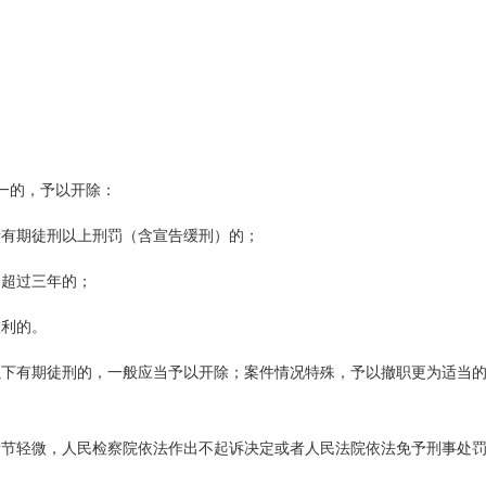
；
。
一的，予以开除：
者有期徒刑以上刑罚（含宣告缓刑）的；
期超过三年的；
权利的。
以下有期徒刑的，一般应当予以开除；案件情况特殊，予以撤职更为适当
情节轻微，人民检察院依法作出不起诉决定或者人民法院依法免予刑事处