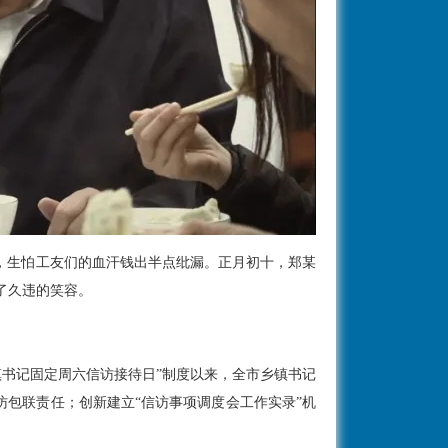
，生怕工友们的血汗钱出半点纰漏。正月初十，郑某
了久违的笑容。
镇书记固定周六信访接待日”制度以来，全市乡镇书记
访包联责任；创新建立“信访事项调度会工作实录”机