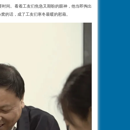
要时间。看着工友们焦急又期盼的眼神，他当即掏出
心窝的话，成了工友们寒冬最暖的慰藉。