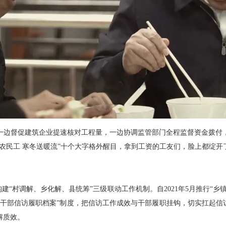
一边督促建筑企业提速核对工程量，一边协调监管部门全程监督资金拨付
农民工 寒冬送暖流”十个大字格外醒目，拿到工资的工友们，脸上都绽开
“村调解、乡化解、县统筹”三级联动工作机制。自2021年5月推行“乡
导干部信访履职档案”制度，把信访工作成效与干部履职挂钩，切实扛起信
解质效。