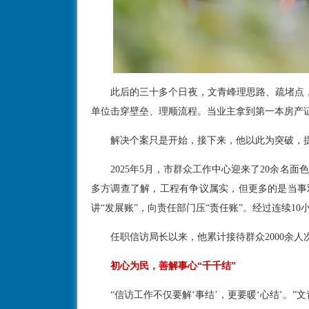
此后的三十多个日夜，文青峰理思路、疏堵点，奔
单位击穿壁垒、理顺流程。当业主拿到第一本房产
解决个案只是开始，接下来，他以此为突破，提请
2025年5月，市群众工作中心迎来了20余名面
多方调查了解，工程有争议属实，但更多的是当事
讲“发展账”，向责任部门压“责任账”。经过连续
任职信访局长以来，他累计接待群众2000余人次
初心为民，善解事心“千千结”
“信访工作不仅要解‘事结’，更要暖‘心结’。”