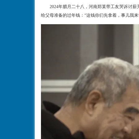
2024年腊月二十八，河南郑某带工友哭诉讨薪
给父母准备的过年钱：“这钱你们先拿着，事儿我