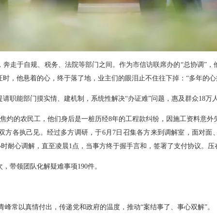
走于自规、税务、法院等部门之间。作为市信访联席办的“总协调”，
证时，他悬着的心，终于落了地，业主们的眼泪止不住往下掉：“多年的心
职能部门摸实情、建机制，系统性解决“办证难”问题，惠及群众18万
色焦灼的农民工，他们身后是一桩历经8年的工程款纠纷，因施工资料意
双方各执己见。经过多方调研，于6月7日召集各方来到调解室，面对面、
10小时耐心调解，直至凌晨1点，当事方终于握手言和，签署了支付协议。
，带领团队化解疑难事项190件。
文青峰常以真情付出，传递党和政府的温度，推动“案结事了、事心双解”。