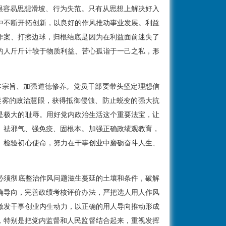
就很容易思想滑坡、行为失范。只有从思想上解决好入
中不断开拓创新，以良好的作风推动事业发展。利益
作案、打擦边球，归根结底是因为在利益面前迷失了
的人斤斤计较于物质利益、苦心孤诣于一己之私，形
本宗旨、加强道德修养。党员干部要带头坚定理想信
迷雾的政治慧眼，获得抵御侵蚀、防止蜕变的强大抗
是极大的耻辱。用好党内政治生活这个重要法宝，让
、祛邪气、强免疫、固根本。加强正确政绩观教育，
、检验初心使命，努力在干事创业中磨砺奋斗人生、
必须彻底整治作风问题滋生蔓延的土壤和条件，破解
确导向，完善政绩考核评价办法，严把选人用人作风
激发干事创业内生动力，以正确的用人导向推动形成
，特别是把党内监督和人民监督结合起来，重视发挥