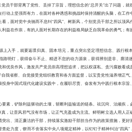
一旦党员干部背离了党性、丢掉了宗旨，理想信念的“总开关”出了问题，
在行动上坚强而有力，在面对各种诱惑和挑战时保持清醒的头脑，在工作
上看，面对党中央驰而不息纠“四风”、树新风，个别党员干部之所以顶风
人利益在作祟，有的人面对长期存在的利益格局缺乏自我革命的勇气；有
源上入手，就要返璞归真、固本培元，重点突出坚定理想信念、践行根
指路明灯，获得奋斗不止、精进不怠的动力源泉，获得辨别是非、廓清
统和优良作风，激发共产党员崇高理想追求，把以权谋私、贪污腐败看成
勇于自我省察、自觉接受党组织教育和各方面监督，以宝贵党性滋养增正气
极投身中国式现代化建设实践中，在履职尽责、奋发有为中践行根本宗旨
心要素，铲除利益驱动的土壤，斩断利益输送的链条。祛沉疴、治顽疾，
伪存真，让歪风邪气没有市场，让正气充盈成为主流。鲜明树立选人用人正
绩突出、清正廉洁的干部，持续落实激励干部担当作为的政策措施，更好
督查处力度，锲而不舍落实中央八项规定精神，以钉钉子精神纠治“四风”