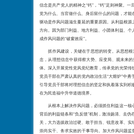
信念是共产党人的精神之“钙”，“钙”足则神聚。
党为什么、当官做什么、身后留什么的问题，才能
驱动是作风问题滋生蔓延的重要原因。从利益根源
方向。因为部门利益、地方利益、小团体利益、个
成作风问题的“破窗效应”。
抓作风建设，关键在于思想的转变。从思想根
念，从理想信念中获得察大势、应变局、观未来的
体。深入开展党性党风党纪教育，传承党的光荣传
党员干部在严肃认真的党内政治生活“大熔炉”中
引导党员干部将对理想信念的坚定和执着落实到积
在为民造福中升华道德境界。
从根本上解决作风问题，必须抓住利益这一核
背后的利益链条和“负反馈”机制，激浊扬清、去
关，大力选拔政治过硬、敢于担当、锐意改革、实
崇尚实干、务求实效的干事导向。加大作风问题监